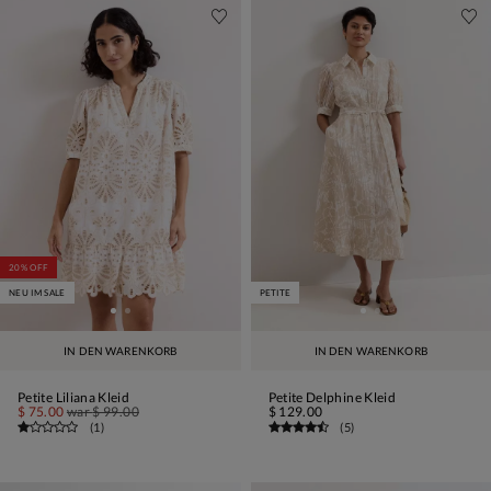
20% OFF
NEU IM SALE
PETITE
IN DEN WARENKORB
IN DEN WARENKORB
Petite Liliana Kleid
Petite Delphine Kleid
$ 75.00
war
$ 99.00
$ 129.00
(
1
)
(
5
)