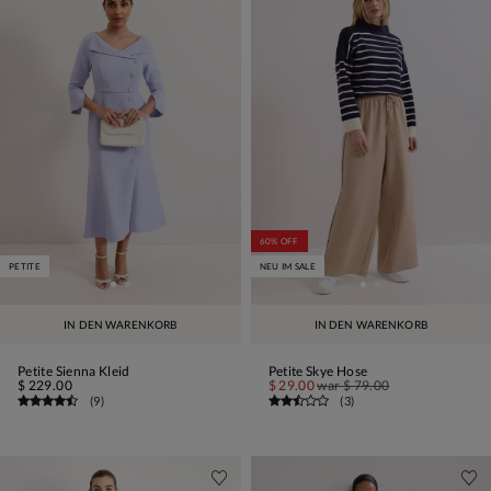
60% OFF
PETITE
NEU IM SALE
IN DEN WARENKORB
IN DEN WARENKORB
Petite Sienna Kleid
Petite Skye Hose
$ 229.00
$ 29.00
war
$ 79.00
(
9
)
(
3
)