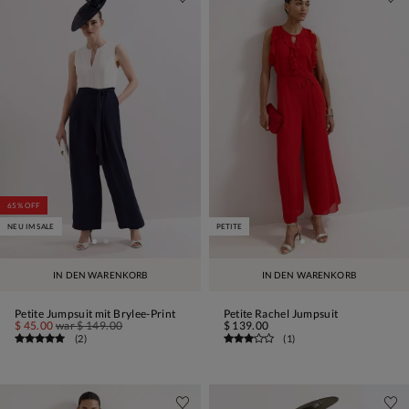
65% OFF
NEU IM SALE
PETITE
IN DEN WARENKORB
IN DEN WARENKORB
Petite Jumpsuit mit Brylee-Print
Petite Rachel Jumpsuit
$ 45.00
war
$ 149.00
$ 139.00
(
2
)
(
1
)