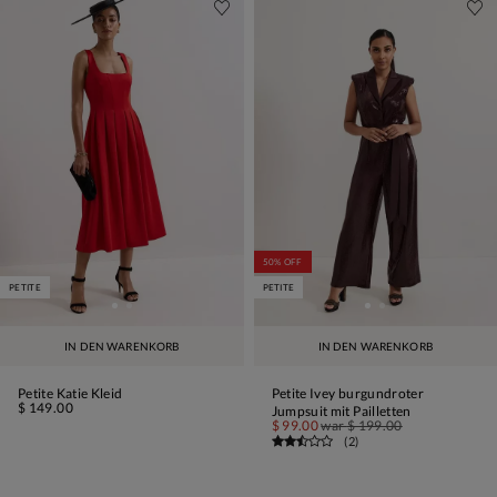
50% OFF
PETITE
PETITE
IN DEN WARENKORB
IN DEN WARENKORB
Petite Katie Kleid
Petite Ivey burgundroter
$ 149.00
Jumpsuit mit Pailletten
$ 99.00
war
$ 199.00
(
2
)