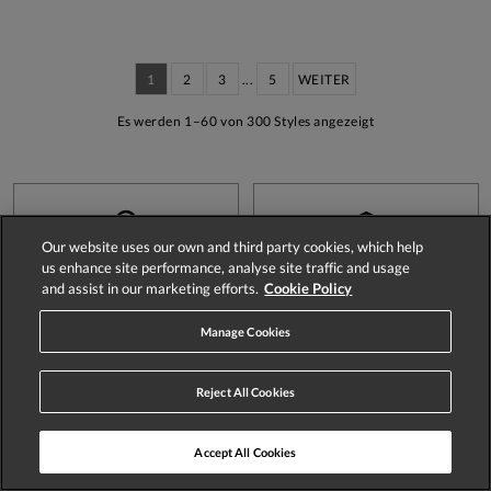
1
2
3
...
5
WEITER
Es werden 1–60 von 300 Styles angezeigt
Our website uses our own and third party cookies, which help
Store Locator
Track Order
us enhance site performance, analyse site traffic and usage
and assist in our marketing efforts.
Cookie Policy
Manage Cookies
Reject All Cookies
Delivery
Easy UK Returns
Accept All Cookies