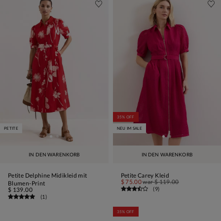
35% OFF
PETITE
NEU IM SALE
IN DEN WARENKORB
IN DEN WARENKORB
Petite Delphine Midikleid mit
Petite Carey Kleid
$ 75.00
war
$ 119.00
Blumen-Print
(
9
)
$ 139.00
(
1
)
35% OFF