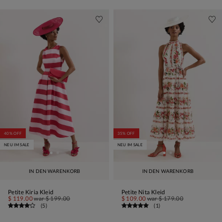
40% OFF
35% OFF
NEU IM SALE
NEU IM SALE
IN DEN WARENKORB
IN DEN WARENKORB
Petite Kiria Kleid
Petite Nita Kleid
$ 119.00
war
$ 199.00
$ 109.00
war
$ 179.00
(
5
)
(
1
)