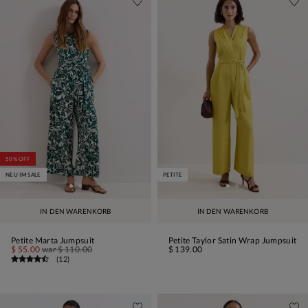
50% OFF
NEU IM SALE
PETITE
IN DEN WARENKORB
IN DEN WARENKORB
Petite Marta Jumpsuit
Petite Taylor Satin Wrap Jumpsuit
$ 55.00
war
$ 110.00
$ 139.00
(
12
)