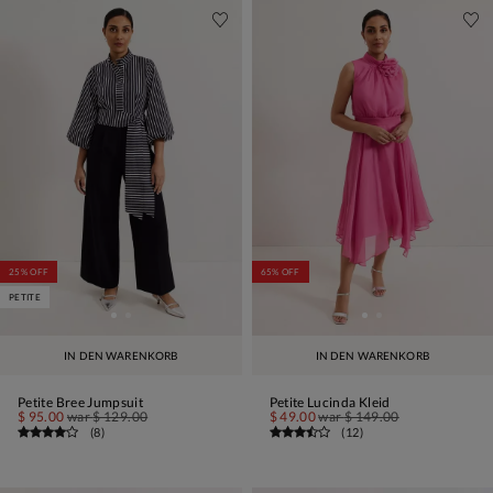
25% OFF
65% OFF
PETITE
IN DEN WARENKORB
IN DEN WARENKORB
Petite Bree Jumpsuit
Petite Lucinda Kleid
$ 95.00
war
$ 129.00
$ 49.00
war
$ 149.00
(
8
)
(
12
)