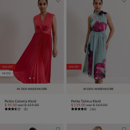
40% OFF
25% OFF
PETITE
IN DEN WARENKORB
IN DEN WARENKORB
Petite Celestia Kleid
Petite Tahina Kleid
$ 95.00
war
$ 159.00
$ 119.00
war
$ 169.00
(
5
)
(
16
)