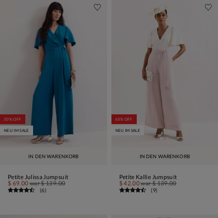
50% OFF
65% OFF
NEU IM SALE
NEU IM SALE
IN DEN WARENKORB
IN DEN WARENKORB
Petite Julissa Jumpsuit
Petite Kallie Jumpsuit
$ 69.00
war
$ 139.00
$ 42.00
war
$ 139.00
(
6
)
(
9
)