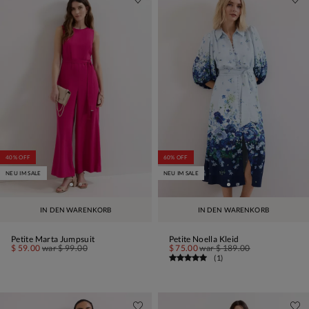
40% OFF
60% OFF
NEU IM SALE
NEU IM SALE
IN DEN WARENKORB
IN DEN WARENKORB
Petite Marta Jumpsuit
Petite Noella Kleid
$ 59.00
war
$ 99.00
$ 75.00
war
$ 189.00
(
1
)