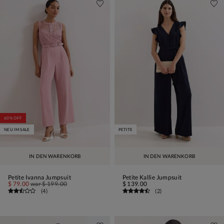
60% OFF
NEU IM SALE
PETITE
IN DEN WARENKORB
IN DEN WARENKORB
Petite Ivanna Jumpsuit
Petite Kallie Jumpsuit
$ 79.00
war
$ 199.00
$ 139.00
(
4
)
(
2
)