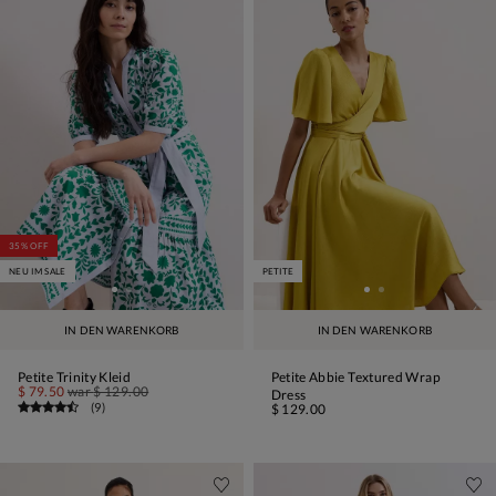
35% OFF
NEU IM SALE
PETITE
IN DEN WARENKORB
IN DEN WARENKORB
Petite Trinity Kleid
Petite Abbie Textured Wrap
$ 79.50
war
$ 129.00
Dress
(
9
)
$ 129.00