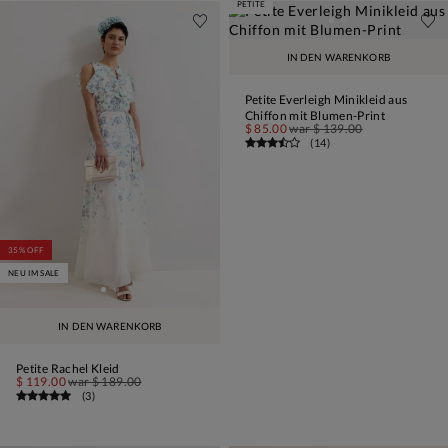
PETITE
IN DEN WARENKORB
Petite Everleigh Minikleid aus
Chiffon mit Blumen-Print
$ 85.00
war
$ 139.00
(
14
)
35% OFF
NEU IM SALE
IN DEN WARENKORB
Petite Rachel Kleid
$ 119.00
war
$ 189.00
(
3
)