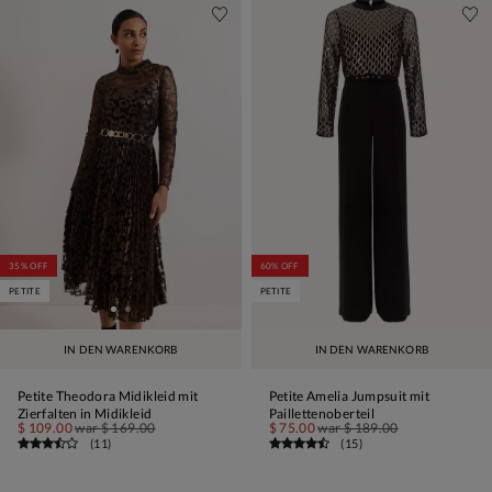
35% OFF
60% OFF
PETITE
PETITE
IN DEN WARENKORB
IN DEN WARENKORB
Petite Theodora Midikleid mit
Petite Amelia Jumpsuit mit
Zierfalten in Midikleid
Paillettenoberteil
$ 109.00
war
$ 169.00
$ 75.00
war
$ 189.00
(
11
)
(
15
)