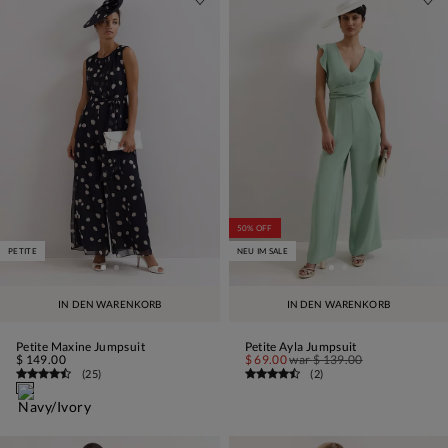
50% OFF
PETITE
NEU IM SALE
IN DEN WARENKORB
IN DEN WARENKORB
Petite Maxine Jumpsuit
Petite Ayla Jumpsuit
$ 149.00
$ 69.00
war
$ 139.00
(
25
)
(
2
)