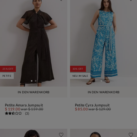
25% OFF
30% OFF
PETITE
NEU IM SALE
IN DEN WARENKORB
IN DEN WARENKORB
Petite Amara Jumpsuit
Petite Cyra Jumpsuit
$ 119.00
war
$ 159.00
$ 85.00
war
$ 129.00
(
3
)