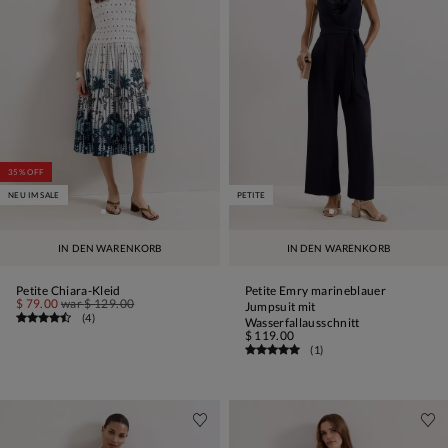
35% OFF
NEU IM SALE
PETITE
IN DEN WARENKORB
IN DEN WARENKORB
Petite Chiara-Kleid
Petite Emry marineblauer
$ 79.00
war
$ 129.00
Jumpsuit mit
(
4
)
Wasserfallausschnitt
$ 119.00
(
1
)