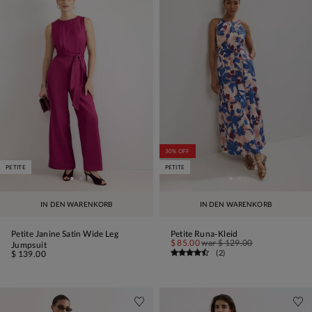
30% OFF
PETITE
PETITE
IN DEN WARENKORB
IN DEN WARENKORB
Petite Janine Satin Wide Leg
Petite Runa-Kleid
$ 85.00
war
$ 129.00
Jumpsuit
(
2
)
$ 139.00