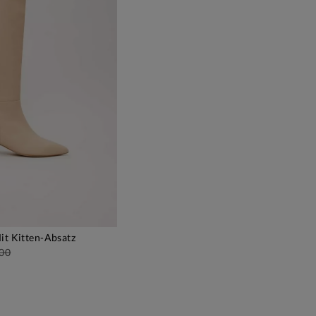
it Kitten-Absatz
EN WARENKORB
.00