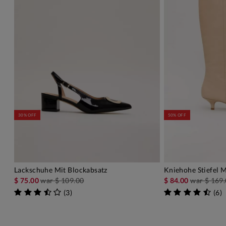
30% OFF
50% OFF
Lackschuhe Mit Blockabsatz
Kniehohe Stiefel M
IN DEN WARENKORB
IN D
$ 75.00
war
$ 109.00
$ 84.00
war
$ 169
(
3
)
(
6
)