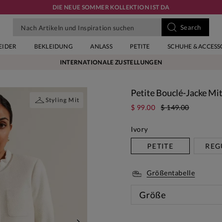
DIE NEUE SOMMER KOLLEKTION IST DA
EIDER
BEKLEIDUNG
ANLASS
PETITE
SCHUHE & ACCESS
INTERNATIONALE ZUSTELLUNGEN
Petite Bouclé-Jacke Mit
Styling Mit
$ 99.00
$ 149.00
Ivory
PETITE
REG
Größentabelle
Größe
Diese 