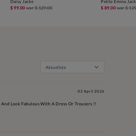
Daisy Jacke
Petite Emma Jac
IN DEN WARENKORB
IN D
$ 99.00
war
$ 129.00
$ 89.00
war
$ 12
02 April 2026
 And Look Fabulous With A Dress Or Trousers !!