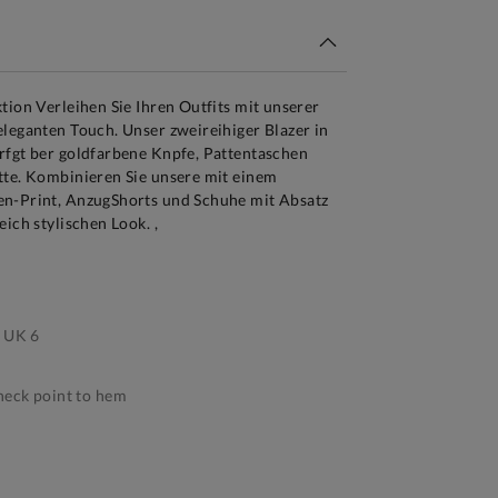
tion Verleihen Sie Ihren Outfits mit unserer
eleganten Touch. Unser zweireihiger Blazer in
rfgt ber goldfarbene Knpfe, Pattentaschen
tte. Kombinieren Sie unsere mit einem
en-Print, AnzugShorts und Schuhe mit Absatz
ich stylischen Look. ,
 UK 6
eck point to hem