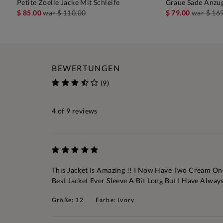
Petite Zoelle Jacke Mit Schleife
Graue Sade Anzu
IN DEN WARENKORB
IN D
$ 85.00
war
$ 110.00
$ 79.00
war
$ 16
BEWERTUNGEN
(9)
4
of 9 reviews
This Jacket Is Amazing !! I Now Have Two Cream On
Best Jacket Ever Sleeve A Bit Long But I Have Alway
Größe: 12
Farbe: Ivory