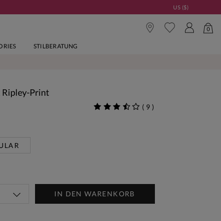
US ($)
0
ORIES
STILBERATUNG
 Ripley-Print
(
9
)
ULAR
IN DEN WARENKORB
Woche Neu | Jetzt Shoppen