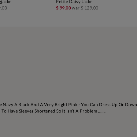
gjacke
Petite Daisy Jacke
EN WARENKORB
IN DEN WARENKORB
9.00
$ 99.00
war
$ 129.00
e Navy A Black And A Very Bright Pink - You Can Dress Up Or Down
s To Have Sleeves Shortened So It Isn’t A Problem …….