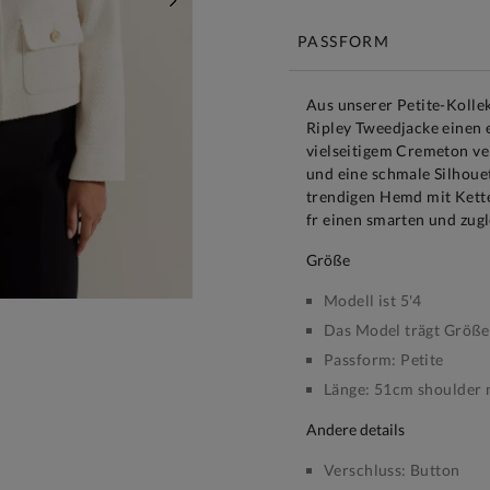
WEITER
PASSFORM
Aus unserer Petite-Kollek
Ripley Tweedjacke einen 
vielseitigem Cremeton ve
und eine schmale Silhoue
trendigen Hemd mit Kett
fr einen smarten und zugle
größe
Modell ist 5'4
Das Model trägt Größe
Passform:
Petite
Länge:
51cm shoulder n
andere details
Verschluss:
Button