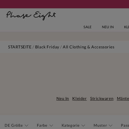
SALE
NEU IN
KL
STARTSEITE
Black Friday
All Clothing & Accessories
Neu In
Kleider
Strickwaren
Mänte
DE Größe
Farbe
Kategorie
Muster
Pas