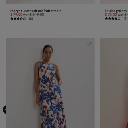
Margot Jumpsuit mit Puffärmeln
Louisa grünes 
IN DEN WARENKORB
$ 79.00
war
$ 149.00
$ 75.00
war
$ 
(
8
)
(
3
)