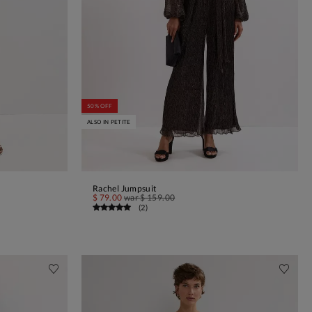
50% OFF
ALSO IN PETITE
Rachel Jumpsuit
IN DEN WARENKORB
$ 79.00
war
$ 159.00
(
2
)