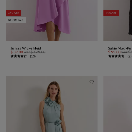
65% OFF
45% OFF
NEU IM SALE
Julissa Wickelkleid
Sukie Maxi-Pu
IN DEN WARENKORB
$ 39.00
war
$ 129.00
$ 95.00
war
$ 
(
13
)
(
2
)