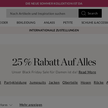
DIE NEUE SOMMER KOLLEKTION IST DA
EIDER
BEKLEIDUNG
ANLASS
PETITE
SCHUHE & ACCESS
INTERNATIONALE ZUSTELLUNGEN
25 % Rabatt Auf Alles
Unser Black Friday Sale für Damen ist da!
Read More
l
Partykleidung
Jumpsuits
Jacken
Oberteile
Hosen
Röcke
Mehr anzeigen
sform