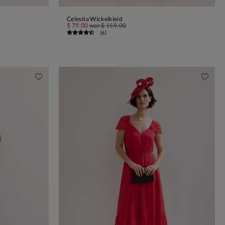
Celestia Wickelkleid
IN DEN WARENKORB
$ 79.00
war
$ 159.00
(
6
)