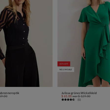
45% OFF
NEU IM SALE
usbrenneroptik
Julissa grünes Wickelkleid
IN DEN WARENKORB
IN DEN WARENKORB
69.00
$ 65.00
war
$ 129.00
(
5
)