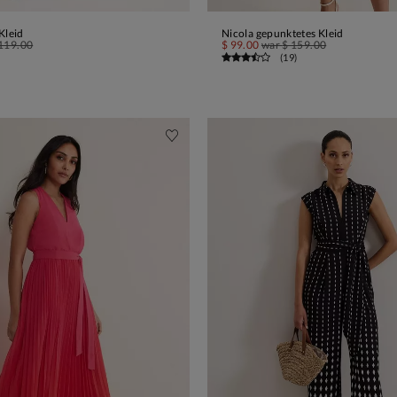
Kleid
Nicola gepunktetes Kleid
IN DEN WARENKORB
IN DEN WARENKORB
119.00
$ 99.00
war
$ 159.00
(
19
)