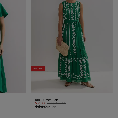
40% OFF
Ida Blumenkleid
IN DEN WARENKORB
$ 95.00
war
$ 159.00
(
11
)