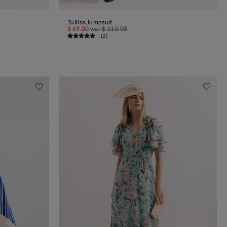
Tullisa Jumpsuit
IN DEN WARENKORB
$ 69.00
war
$ 110.00
(
2
)