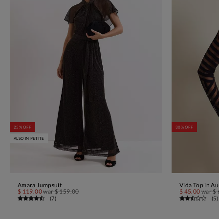
25% OFF
30% OFF
ALSO IN PETITE
Amara Jumpsuit
Vida Top in A
IN DEN WARENKORB
$ 119.00
war
$ 159.00
$ 45.00
war
$ 
(
7
)
(
5
)