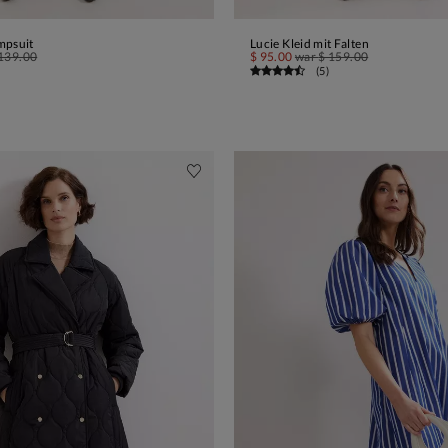
mpsuit
Lucie Kleid mit Falten
IN DEN WARENKORB
IN DEN WARENKORB
139.00
$ 95.00
war
$ 159.00
(
5
)