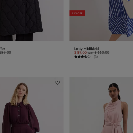
15% OFF
ffer
Lotty Midikleid
IN DEN WARENKORB
IN DEN WARENKORB
189.00
$ 89.00
war
$ 110.00
(
3
)