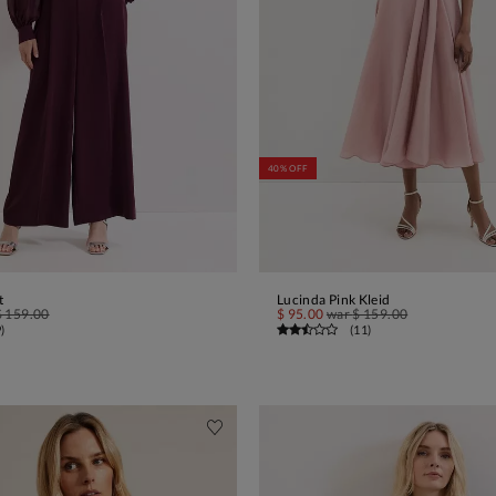
40% OFF
t
Lucinda Pink Kleid
IN DEN WARENKORB
IN DEN WARENKORB
$ 159.00
$ 95.00
war
$ 159.00
9
)
(
11
)