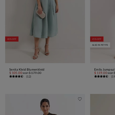
40% OFF
25% OFF
ALSO IN PETITE
Senita Kleid Blumenkleid
Emily Jumpsui
IN DEN WARENKORB
$ 105.00
war
$ 179.00
$ 119.00
war
(
12
)
(
1