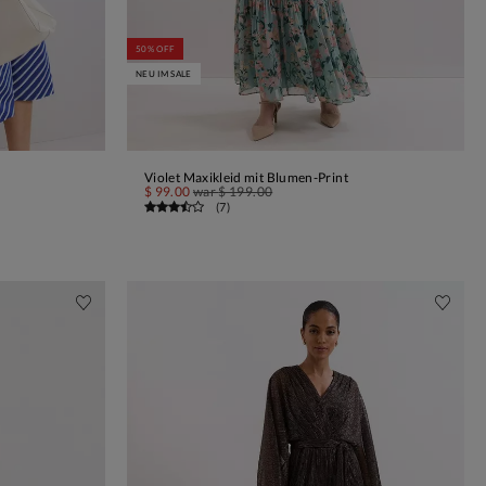
50% OFF
NEU IM SALE
Violet Maxikleid mit Blumen-Print
IN DEN WARENKORB
$ 99.00
war
$ 199.00
(
7
)