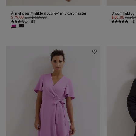
Ärmelloses Midikleid „Carey“ mit Karomuster
Bloomfield Ju
IN DEN WARENKORB
$ 79.00
war
$ 119.00
$ 85.00
war
$ 
(
5
)
(
1
)