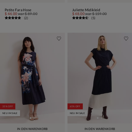
Petite Fara Hose
Juliette Midikleid
$ 44.00
war
$ 89.00
$ 48.00
war
$ 159.00
(
2
)
(
5
)
35% OFF
65% OFF
NEU IM SALE
NEU IM SALE
IN DEN WARENKORB
IN DEN WARENKORB