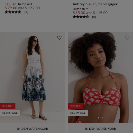
Talulah Jumpsuit
Aubrey blauer, mehrlagiger
$ 79.00
war
$ 129.00
Jumpsuit
(
1
)
$ 85.00
war
$ 119.00
(
8
)
35% OFF
25% OFF
NEU IM SALE
NEU IM SALE
IN DEN WARENKORB
IN DEN WARENKORB