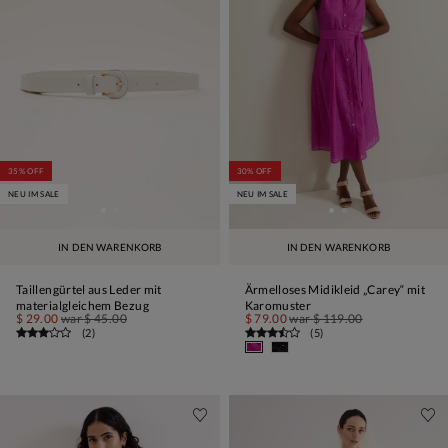
35% OFF
30% OFF
NEU IM SALE
NEU IM SALE
IN DEN WARENKORB
IN DEN WARENKORB
Taillengürtel aus Leder mit
Ärmelloses Midikleid „Carey“ mit
materialgleichem Bezug
Karomuster
$ 29.00
war
$ 45.00
$ 79.00
war
$ 119.00
(
2
)
(
5
)