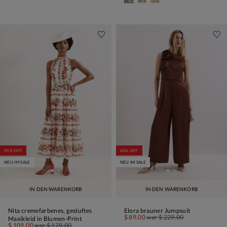
35% OFF
60% OFF
NEU IM SALE
NEU IM SALE
IN DEN WARENKORB
IN DEN WARENKORB
Nita cremefarbenes, gestuftes
Elora brauner Jumpsuit
$ 89.00
war
$ 229.00
Maxikleid in Blumen-Print
$ 109.00
war
$ 179.00