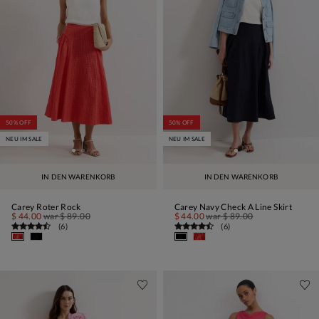
50% OFF
50% OFF
NEU IM SALE
NEU IM SALE
IN DEN WARENKORB
IN DEN WARENKORB
Carey Roter Rock
Carey Navy Check A Line Skirt
$ 44.00
war
$ 89.00
$ 44.00
war
$ 89.00
(
6
)
(
6
)