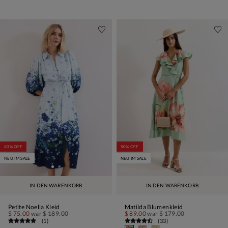
60% OFF
50% OFF
NEU IM SALE
NEU IM SALE
IN DEN WARENKORB
IN DEN WARENKORB
Petite Noella Kleid
Matilda Blumenkleid
$ 75.00
war
$ 189.00
$ 89.00
war
$ 179.00
(
1
)
(
33
)