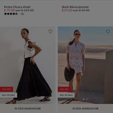
Petite Chiara-Kleid
Shell-Bikinioberteil
$ 79.00
war
$ 129.00
$ 29.00
war
$ 39.00
(
4
)
50% OFF
20% OFF
NEU IM SALE
NEU IM SALE
IN DEN WARENKORB
IN DEN WARENKORB