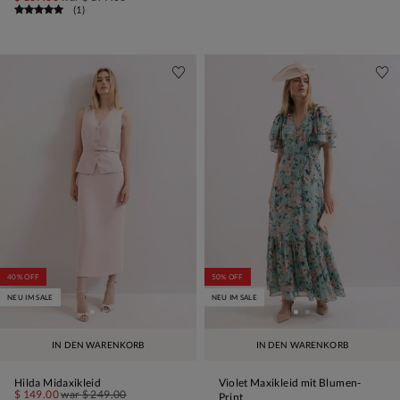
(
1
)
40% OFF
50% OFF
NEU IM SALE
NEU IM SALE
IN DEN WARENKORB
IN DEN WARENKORB
Hilda Midaxikleid
Violet Maxikleid mit Blumen-
$ 149.00
war
$ 249.00
Print