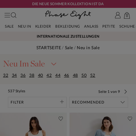
DIE NEUE SOMMER KOLLEKTION IST DA
0
SALE
NEU IN
KLEIDER
BEKLEIDUNG
ANLASS
PETITE
SCHUHE
INTERNATIONALE ZUSTELLUNGEN
STARTSEITE
Sale
Neu in Sale
Neu Im Sale
Bei uns findest du neue Kleider, Oberteile, Hosen, Strickwaren und Jacken im
32
34
36
38
40
42
44
46
48
50
52
Sale; der perfekte Zeitpunkt, um deine Garderobe auf den neusten Stand zu
bringen. Kaufe die Artikel jetzt, bevor sie vergriffen sind.
537 Styles
Seite
1
von
9
FILTER