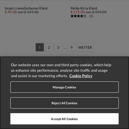
Imani cremefarbenes Kleid
Petite Kiria Kleid
$ 99.00
war
$ 249.00
$ 119.00
war
$ 199.00
(
5
)
1
2
3
...
9
WEITER
Es werden 1–60 von 537 Styles angezeigt
Our website uses our own and third party cookies, which help
us enhance site performance, analyse site traffic and usage
and assist in our marketing efforts.
Cookie Policy
Manage Cookies
Store Locator
Track Order
Reject All Cookies
Accept All Cookies