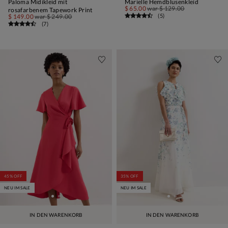
Paloma Midikleid mit
Marielle Hemdblusenkleid
$ 65.00
war
$ 129.00
rosafarbenem Tapework Print
(
5
)
$ 149.00
war
$ 249.00
(
7
)
45% OFF
35% OFF
NEU IM SALE
NEU IM SALE
IN DEN WARENKORB
IN DEN WARENKORB