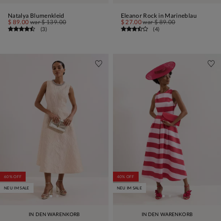
Natalya Blumenkleid
Eleanor Rock in Marineblau
$ 89.00
war
$ 139.00
$ 27.00
war
$ 89.00
(
3
)
(
4
)
60% OFF
40% OFF
NEU IM SALE
NEU IM SALE
IN DEN WARENKORB
IN DEN WARENKORB