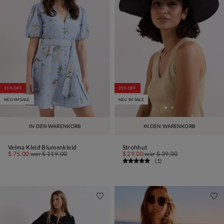
35% OFF
25% OFF
NEU IM SALE
NEU IM SALE
IN DEN WARENKORB
IN DEN WARENKORB
Velma Kleid Blumenkleid
Strohhut
$ 75.00
war
$ 119.00
$ 29.00
war
$ 39.00
(
1
)