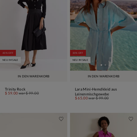
40% OFF
30% OFF
NEU IM SALE
NEU IM SALE
IN DEN WARENKORB
IN DEN WARENKORB
Trinity Rock
Lara Mini-Hemdkleid aus
$ 59.00
war
$ 99.00
Leinenmischgewebe
$ 65.00
war
$ 99.00