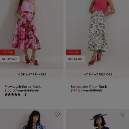
50% OFF
50% OFF
NEU IM SALE
NEU IM SALE
IN DEN WARENKORB
IN DEN WARENKORB
Freyja geblümter Rock
Bedruckter Piper Rock
$ 55.00
war
$ 110.00
$ 44.00
war
$ 89.00
(
1
)