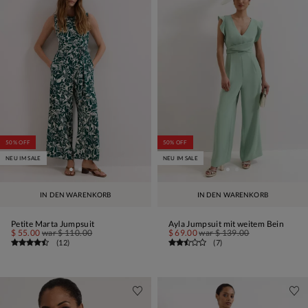
50% OFF
50% OFF
NEU IM SALE
NEU IM SALE
IN DEN WARENKORB
IN DEN WARENKORB
Petite Marta Jumpsuit
Ayla Jumpsuit mit weitem Bein
$ 55.00
war
$ 110.00
$ 69.00
war
$ 139.00
(
12
)
(
7
)