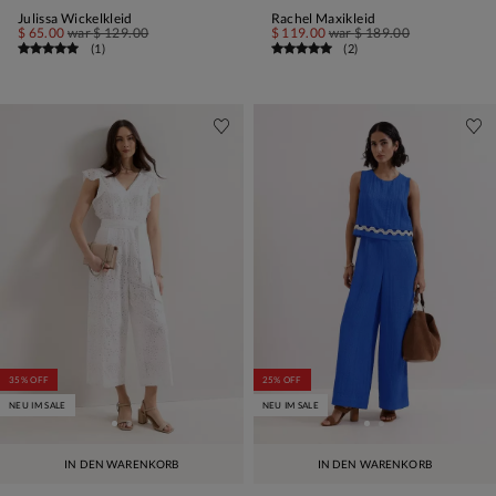
Julissa Wickelkleid
Rachel Maxikleid
$ 65.00
war
$ 129.00
$ 119.00
war
$ 189.00
(
1
)
(
2
)
35% OFF
25% OFF
NEU IM SALE
NEU IM SALE
IN DEN WARENKORB
IN DEN WARENKORB