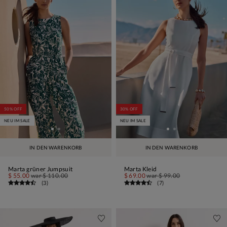
50% OFF
30% OFF
NEU IM SALE
NEU IM SALE
IN DEN WARENKORB
IN DEN WARENKORB
Marta grüner Jumpsuit
Marta Kleid
$ 55.00
war
$ 110.00
$ 69.00
war
$ 99.00
(
3
)
(
7
)