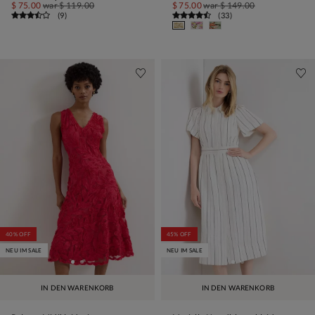
$ 75.00
war
$ 119.00
$ 75.00
war
$ 149.00
(
9
)
(
33
)
40% OFF
45% OFF
NEU IM SALE
NEU IM SALE
IN DEN WARENKORB
IN DEN WARENKORB