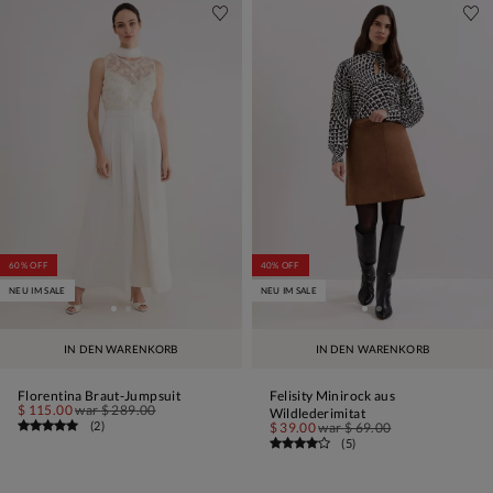
60% OFF
40% OFF
NEU IM SALE
NEU IM SALE
IN DEN WARENKORB
IN DEN WARENKORB
Florentina Braut-Jumpsuit
Felisity Minirock aus
$ 115.00
war
$ 289.00
Wildlederimitat
(
2
)
$ 39.00
war
$ 69.00
(
5
)