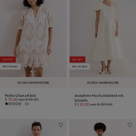
20% OFF
60% OFF
NEU IM SALE
NEU IM SALE
IN DEN WARENKORB
IN DEN WARENKORB
Petite Liliana Kleid
Josephine Hochzeitskleid mit
$ 75.00
war
$ 99.00
Schleife
(
1
)
$ 110.00
war
$ 299.00