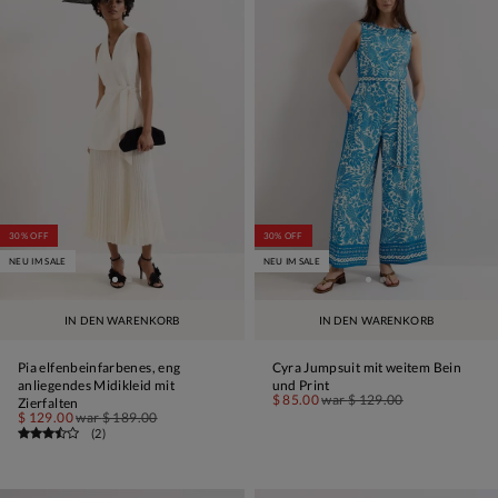
30% OFF
30% OFF
NEU IM SALE
NEU IM SALE
IN DEN WARENKORB
IN DEN WARENKORB
Pia elfenbeinfarbenes, eng
Cyra Jumpsuit mit weitem Bein
anliegendes Midikleid mit
und Print
$ 85.00
war
$ 129.00
Zierfalten
$ 129.00
war
$ 189.00
(
2
)