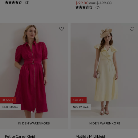
(
3
)
$ 99.00
war
$ 199.00
(
7
)
35% OFF
45% OFF
NEU IM SALE
NEU IM SALE
IN DEN WARENKORB
IN DEN WARENKORB
Petite Carey Kleid
Matilda Midikleid