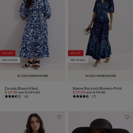
50% OFF
40% OFF
NEU IM SALE
NEU IM SALE
IN DEN WARENKORB
IN DEN WARENKORB
Coralie Blaues Kleid
Maeve Rock mit Blumen-Print
$ 69.00
war
$ 149.00
$ 59.00
war
$ 99.00
(
4
)
(
7
)