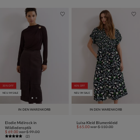
30% OFF
40% OFF
NEU IM SALE
NEU IM SALE
IN DEN WARENKORB
IN DEN WARENKORB
Elodie Midirock in
Luisa Kleid Blumenkleid
$ 65.00
war
$ 110.00
Wildlederoptik
$ 69.00
war
$ 99.00
(
2
)