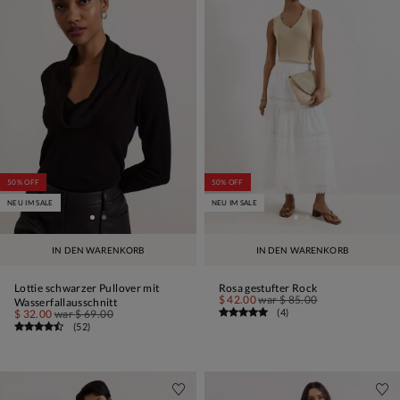
50% OFF
50% OFF
NEU IM SALE
NEU IM SALE
IN DEN WARENKORB
IN DEN WARENKORB
Lottie schwarzer Pullover mit
Rosa gestufter Rock
$ 42.00
war
$ 85.00
Wasserfallausschnitt
(
4
)
$ 32.00
war
$ 69.00
(
52
)