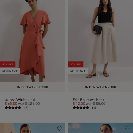
45% OFF
50% OFF
NEU IM SALE
NEU IM SALE
IN DEN WARENKORB
IN DEN WARENKORB
Julissa Wickelkleid
Erin Baumwollrock
$ 65.00
war
$ 129.00
$ 42.00
war
$ 85.00
(
2
)
(
1
)