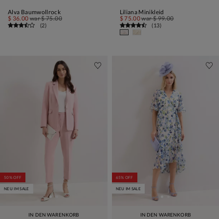
Alva Baumwollrock
Liliana Minikleid
$ 36.00
war
$ 75.00
$ 75.00
war
$ 99.00
(
2
)
(
13
)
50% OFF
65% OFF
NEU IM SALE
NEU IM SALE
IN DEN WARENKORB
IN DEN WARENKORB