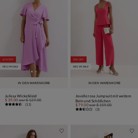
65% OFF
50% OFF
NEU IM SALE
NEU IM SALE
IN DEN WARENKORB
IN DEN WARENKORB
Julissa Wickelkleid
Jovelle rosa Jumpsuit mit weitem
$ 39.00
war
$ 129.00
Bein und Schößchen
(
11
)
$ 79.00
war
$ 159.00
(
3
)