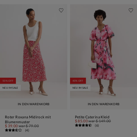
50% OFF
40% OFF
NEU IM SALE
NEU IM SALE
IN DEN WARENKORB
IN DEN WARENKORB
Roter Roxana Midirock mit
Petite Caterina Kleid
$ 85.00
war
$ 149.00
Blumenmuster
(
6
)
$ 39.00
war
$ 79.00
(
4
)