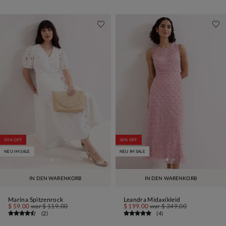
50% OFF
40% OFF
NEU IM SALE
NEU IM SALE
IN DEN WARENKORB
IN DEN WARENKORB
Marina Spitzenrock
Leandra Midaxikleid
$ 59.00
war
$ 119.00
$ 199.00
war
$ 349.00
(
2
)
(
4
)