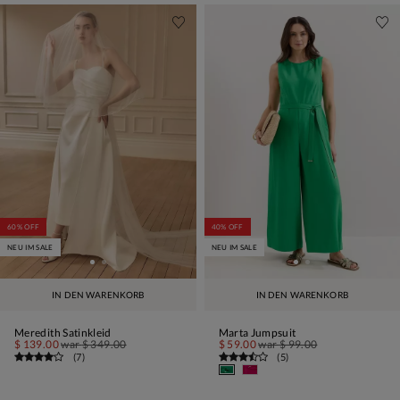
60% OFF
40% OFF
NEU IM SALE
NEU IM SALE
IN DEN WARENKORB
IN DEN WARENKORB
Meredith Satinkleid
Marta Jumpsuit
$ 139.00
war
$ 349.00
$ 59.00
war
$ 99.00
(
7
)
(
5
)