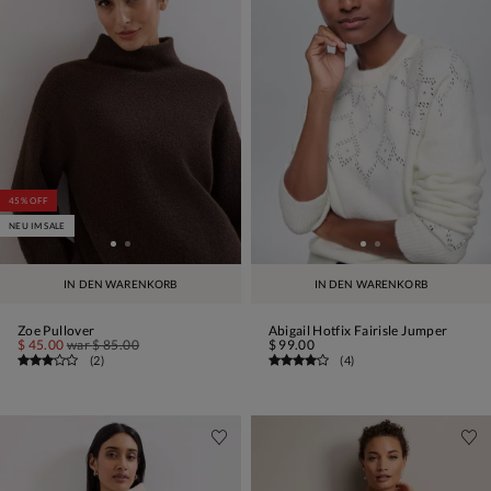
45% OFF
NEU IM SALE
IN DEN WARENKORB
IN DEN WARENKORB
Zoe Pullover
Abigail Hotfix Fairisle Jumper
$ 45.00
war
$ 85.00
$ 99.00
(
2
)
(
4
)