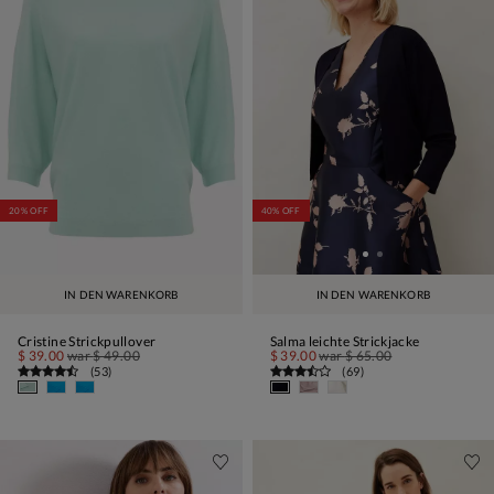
20% OFF
40% OFF
IN DEN WARENKORB
IN DEN WARENKORB
Cristine Strickpullover
Salma leichte Strickjacke
$ 39.00
war
$ 49.00
$ 39.00
war
$ 65.00
(
53
)
(
69
)