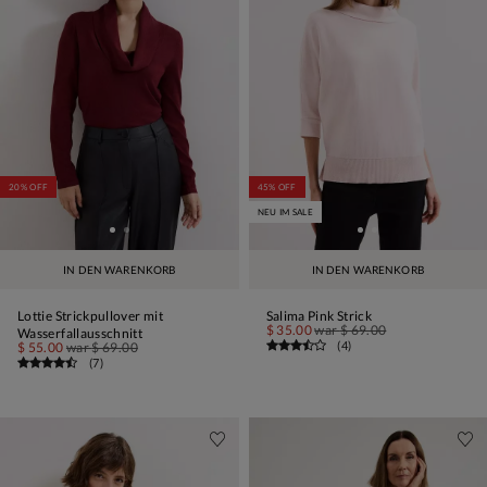
20% OFF
45% OFF
NEU IM SALE
IN DEN WARENKORB
IN DEN WARENKORB
Lottie Strickpullover mit
Salima Pink Strick
$ 35.00
war
$ 69.00
Wasserfallausschnitt
(
4
)
$ 55.00
war
$ 69.00
(
7
)