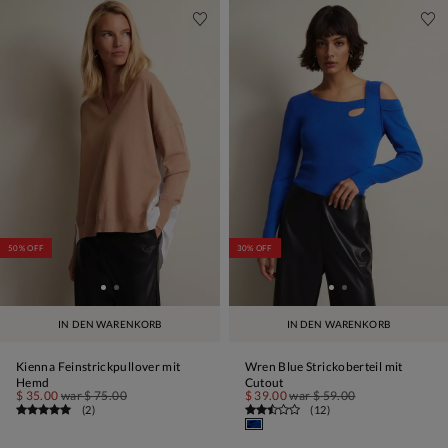
50% OFF
30% OFF
IN DEN WARENKORB
IN DEN WARENKORB
Kienna Feinstrickpullover mit
Wren Blue Strickoberteil mit
Hemd
Cutout
$ 35.00
war
$ 75.00
$ 39.00
war
$ 59.00
(
2
)
(
12
)