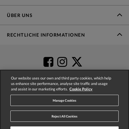
ÜBER UNS
RECHTLICHE INFORMATIONEN
Our website uses our own and third party cookies, which help
us enhance site performance, analyse site traffic and usage
and assist in our marketing efforts.
Cookie Policy
4.2
based on
52,447
reviews
Manage Cookies
Reject All Cookies