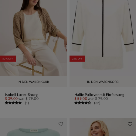
50% OFF
25% OFF
IN DEN WARENKORB
IN DEN WARENKORB
Isobell Lurex-Shurg
Hallie Pullover mit Einfassung
$ 39.00
war
$ 79.00
$ 59.00
war
$ 79.00
(
1
)
(
32
)