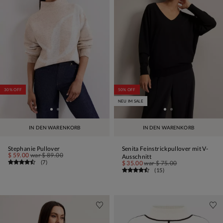
30% OFF
50% OFF
NEU IM SALE
IN DEN WARENKORB
IN DEN WARENKORB
Stephanie Pullover
Senita Feinstrickpullover mit V-
$ 59.00
war
$ 89.00
Ausschnitt
(
7
)
$ 35.00
war
$ 75.00
(
15
)