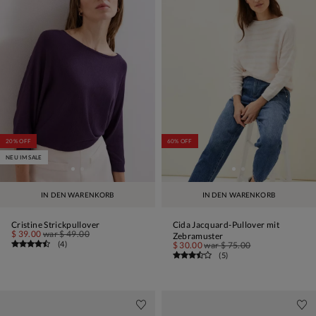
20% OFF
60% OFF
NEU IM SALE
IN DEN WARENKORB
IN DEN WARENKORB
Cristine Strickpullover
Cida Jacquard-Pullover mit
$ 39.00
war
$ 49.00
Zebramuster
(
4
)
$ 30.00
war
$ 75.00
(
5
)