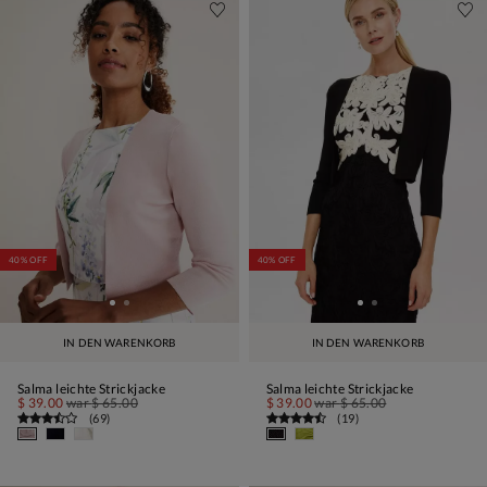
40% OFF
40% OFF
IN DEN WARENKORB
IN DEN WARENKORB
Salma leichte Strickjacke
Salma leichte Strickjacke
$ 39.00
war
$ 65.00
$ 39.00
war
$ 65.00
(
69
)
(
19
)