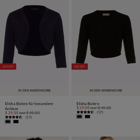
35% OFF
35% OFF
IN DEN WARENKORB
IN DEN WARENKORB
Elisha Bolero für besondere
Elisha Bolero
$ 29.00
war
$ 45.00
Anlässe
(
17
)
$ 29.00
war
$ 45.00
(
17
)