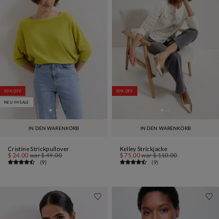
50% OFF
30% OFF
NEU IM SALE
IN DEN WARENKORB
IN DEN WARENKORB
Cristine Strickpullover
Kelley Strickjacke
$ 24.00
war
$ 49.00
$ 75.00
war
$ 110.00
(
9
)
(
9
)