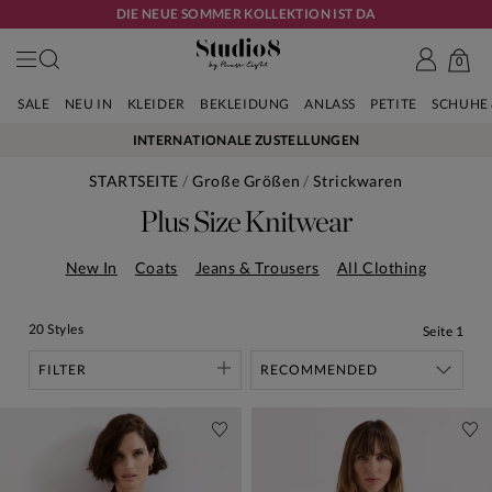
DIE NEUE SOMMER KOLLEKTION IST DA
0
SALE
NEU IN
KLEIDER
BEKLEIDUNG
ANLASS
PETITE
SCHUHE
INTERNATIONALE ZUSTELLUNGEN
STARTSEITE
Große Größen
Strickwaren
Plus Size Knitwear
New In
Coats
Jeans & Trousers
All Clothing
20 Styles
Seite
1
FILTER