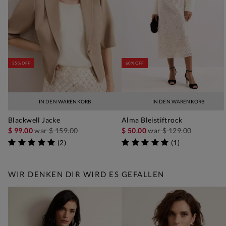
35% OFF
60% OFF
IN DEN WARENKORB
IN DEN WARENKORB
Blackwell Jacke
Alma Bleistiftrock
$ 99.00
war
$ 159.00
$ 50.00
war
$ 129.00
(
2
)
(
1
)
WIR DENKEN DIR WIRD ES GEFALLEN