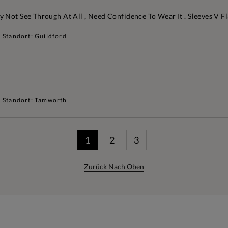
Not See Through At All , Need Confidence To Wear It . Sleeves V Fla
Standort: Guildford
Standort: Tamworth
1
2
3
Zurück Nach Oben