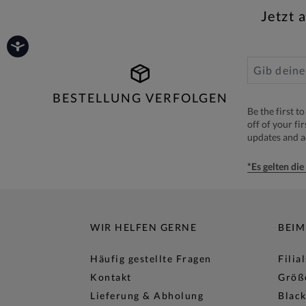
Jetzt 
BESTELLUNG VERFOLGEN
Be the first 
off of your fi
updates and 
*Es gelten di
WIR HELFEN GERNE
BEIM
Häufig gestellte Fragen
Filia
Kontakt
Größ
Lieferung & Abholung
Black