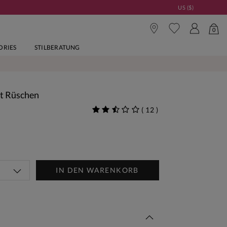
US ($)
0
ORIES
STILBERATUNG
it Rüschen
(
12
)
IN DEN WARENKORB
Woche Neu | Jetzt Shoppen