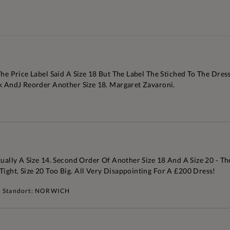
The Price Label Said A Size 18 But The Label The Stiched To The Dres
ck AndJ Reorder Another Size 18. Margaret Zavaroni.
ctually A Size 14. Second Order Of Another Size 18 And A Size 20 - 
ight. Size 20 Too Big. All Very Disappointing For A £200 Dress!
Standort: NORWICH