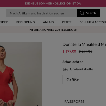
DIE NEUE SOMMER KOLLEKTION IST DA
EIDER
BEKLEIDUNG
ANLASS
PETITE
SCHUHE & ACCESS
INTERNATIONALE ZUSTELLUNGEN
Donatella Maxikleid M
$ 199.00
$ 299.00
Scharlachrot
Größentabelle
Größe
Diese 
PASSFORM