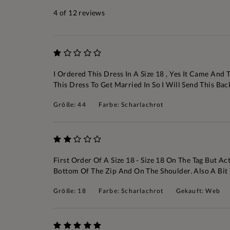
4
of 12 reviews
I Ordered This Dress In A Size 18 , Yes It Came And 
This Dress To Get Married In So I Will Send This Ba
Größe: 44
Farbe: Scharlachrot
First Order Of A Size 18 - Size 18 On The Tag But A
Bottom Of The Zip And On The Shoulder. Also A Bit T
Größe: 18
Farbe: Scharlachrot
Gekauft: Web