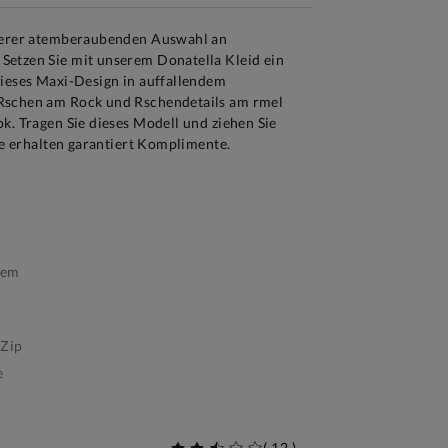
nserer atemberaubenden Auswahl an
etzen Sie mit unserem Donatella Kleid ein
Dieses Maxi-Design in auffallendem
Rschen am Rock und Rschendetails am rmel
k. Tragen Sie dieses Modell und ziehen Sie
Sie erhalten garantiert Komplimente.
hem
Zip
e
(
12
)