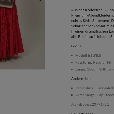
WEITER
Aus der Kollektion 8, u
Premium-Abendkleidern. S
echtes Style-Statement. 
Scharlachrot kommt mit 
fr einen dramatischen Loo
alle Blicke auf sich und 
größe
Modell ist 5'8.5
Passform:
Regular Fit
Länge:
150cm SNP to 
andere details
Verschluss:
Concealed 
Ärmellänge:
Cap Sleev
220791731
Artikelcode:
Bewertungen