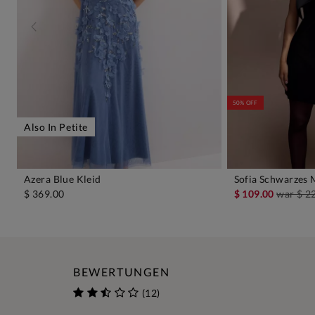
50% OFF
Also In Petite
Azera Blue Kleid
Sofia Schwarzes 
IN DEN WARENKORB
IN D
$ 369.00
$ 109.00
war
$ 2
BEWERTUNGEN
(12)