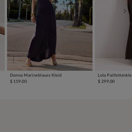
Donna Marineblaues Kleid
Lola Paillettenkle
IN DEN WARENKORB
IN D
$ 159.00
$ 299.00