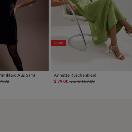
50% OFF
Minikleid Aus Samt
Annette Rüschenkleid
EN WARENKORB
IN DEN WARENKORB
29.00
$ 79.00
war
$ 159.00