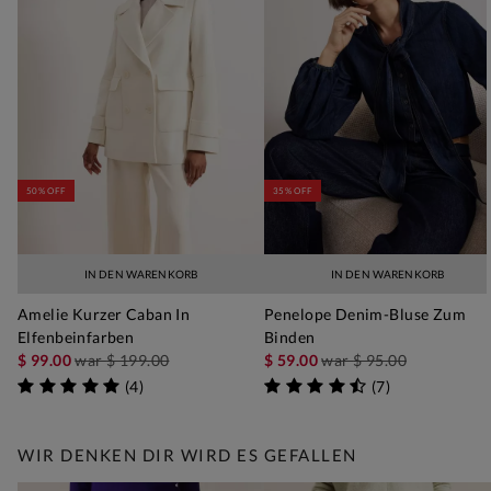
50% OFF
35% OFF
IN DEN WARENKORB
IN DEN WARENKORB
Amelie Kurzer Caban In
Penelope Denim-Bluse Zum
Elfenbeinfarben
Binden
$ 99.00
war
$ 199.00
$ 59.00
war
$ 95.00
(
4
)
(
7
)
WIR DENKEN DIR WIRD ES GEFALLEN