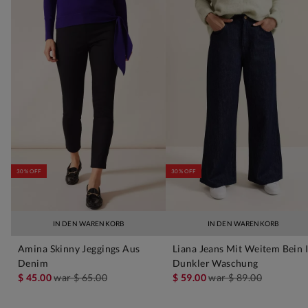
30% OFF
30% OFF
IN DEN WARENKORB
IN DEN WARENKORB
Amina Skinny Jeggings Aus
Liana Jeans Mit Weitem Bein 
Denim
Dunkler Waschung
$ 45.00
war
$ 65.00
$ 59.00
war
$ 89.00