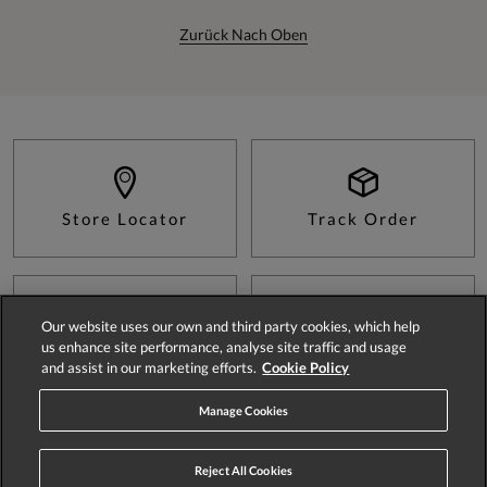
Zurück Nach Oben
Store Locator
Track Order
Our website uses our own and third party cookies, which help
us enhance site performance, analyse site traffic and usage
Delivery
Easy UK Returns
and assist in our marketing efforts.
Cookie Policy
Manage Cookies
Jetzt anmelden und 15% auf die erste
Reject All Cookies