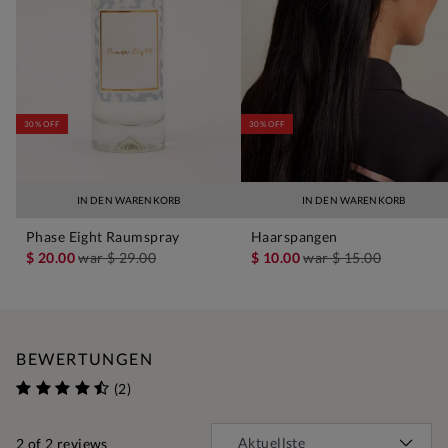
30% OFF
30% OFF
IN DEN WARENKORB
IN DEN WARENKORB
Phase Eight Raumspray
Haarspangen
$ 20.00
war
$ 29.00
$ 10.00
war
$ 15.00
BEWERTUNGEN
(2)
2
of 2 reviews