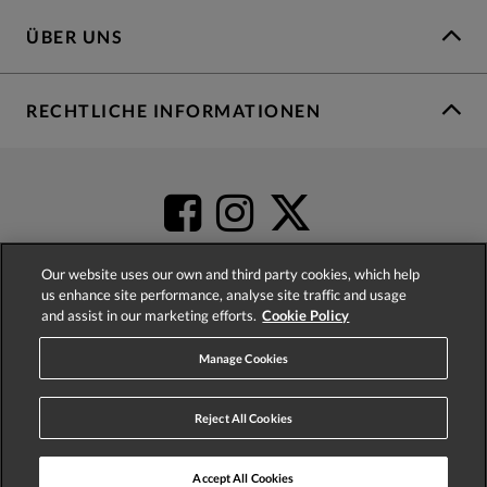
ÜBER UNS
RECHTLICHE INFORMATIONEN
Our website uses our own and third party cookies, which help
us enhance site performance, analyse site traffic and usage
and assist in our marketing efforts.
Cookie Policy
4.2
based on
52,341
reviews
Manage Cookies
Reject All Cookies
Accept All Cookies