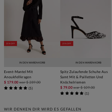
35% OFF
25% OFF
IN DEN WARENKORB
IN DEN WARENKORB
Event-Mantel Mit
Spitz Zulaufende Schuhe Aus
Anoukfellkragen
Samt Mit & Pailletten Und
$ 179.00
war
$ 289.00
Knöchelriemen
$ 79.00
war
$ 109.00
(
5
)
(
1
)
WIR DENKEN DIR WIRD ES GEFALLEN