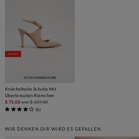
30% OFF
IN DEN WARENKORB
Knöchelhohe Schuhe Mit
Überkreuzten Riemchen
$ 75.00
war
$ 109.00
(
6
)
WIR DENKEN DIR WIRD ES GEFALLEN