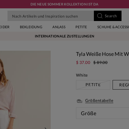
DIE NEUE SOMMER KOLLEKTION IST DA
EIDER
BEKLEIDUNG
ANLASS
PETITE
SCHUHE & ACCESS
INTERNATIONALE ZUSTELLUNGEN
Tyla Weiße Hose Mit W
$ 37.00
$ 89.00
White
PETITE
REG
Größentabelle
Größe
Diese 