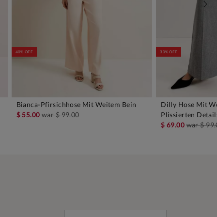
40% OFF
30% OFF
Bianca-Pfirsichhose Mit Weitem Bein
Dilly Hose Mit W
IN DEN WARENKORB
IN D
$ 55.00
war
$ 99.00
Plissierten Detail
$ 69.00
war
$ 99