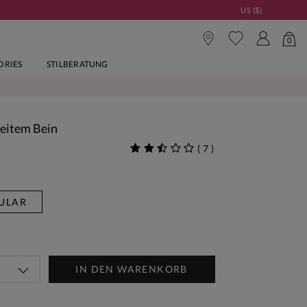
US ($)
0
ORIES
STILBERATUNG
eitem Bein
(
7
)
ULAR
IN DEN WARENKORB
Woche Neu | Jetzt Shoppen