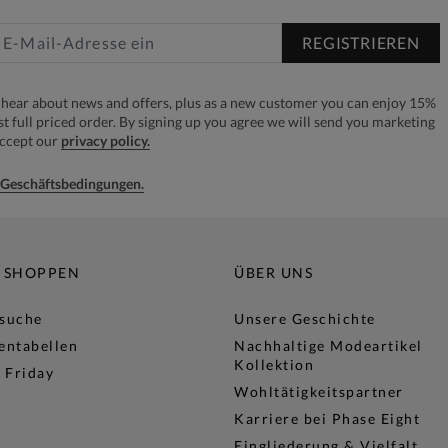
REGISTRIEREN
to hear about news and offers, plus as a new customer you can enjoy 15%
rst full priced order. By signing up you agree we will send you marketing
accept our
privacy policy.
e Geschäftsbedingungen.
 SHOPPEN
ÜBER UNS
lsuche
Unsere Geschichte
entabellen
Nachhaltige Modeartikel
Kollektion
 Friday
Wohltätigkeitspartner
Karriere bei Phase Eight
Eingliederung & Vielfalt