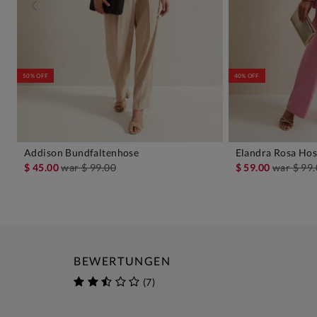
50% OFF
40% OFF
Addison Bundfaltenhose
Elandra Rosa Hos
IN DEN WARENKORB
IN D
$ 45.00
war
$ 99.00
$ 59.00
war
$ 99
BEWERTUNGEN
(7)