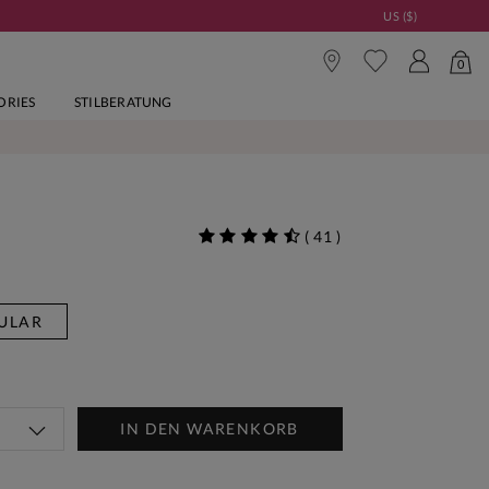
US ($)
0
ORIES
STILBERATUNG
(
41
)
ULAR
IN DEN WARENKORB
Woche Neu | Jetzt Shoppen