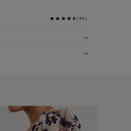
(
41
)