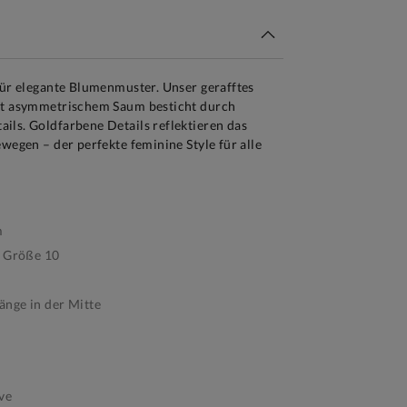
für elegante Blumenmuster. Unser gerafftes
mit asymmetrischem Saum besticht durch
ils. Goldfarbene Details reflektieren das
ewegen – der perfekte feminine Style für alle
m
e Größe 10
nge in der Mitte
ve