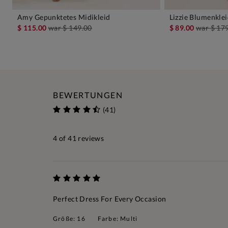
Amy Gepunktetes Midikleid
Lizzie Blumenkle
IN DEN WARENKORB
IN D
$ 115.00
war
$ 149.00
$ 89.00
war
$ 17
BEWERTUNGEN
(41)
4
of 41 reviews
Perfect Dress For Every Occasion
Größe: 16
Farbe: Multi