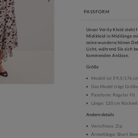
WEITER
PASSFORM
Unser Verity Kleid steht 
Midikleid in Midilänge 
seine wunderschönen Deta
Licht, während Sie sich b
kommenden Anlässe.
größe
Modell ist 5'9,5/176 c
Das Model trägt Größ
Passform:
Regular Fit
Länge:
120 cm Rückenlä
andere details
Verschluss:
Zip
Ärmellänge:
Short Slee