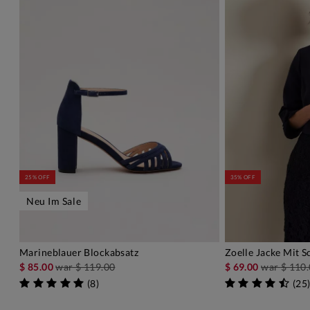
25% OFF
35% OFF
Neu Im Sale
Marineblauer Blockabsatz
Zoelle Jacke Mit S
IN DEN WARENKORB
IN D
$ 85.00
war
$ 119.00
$ 69.00
war
$ 110
(
8
)
(
25