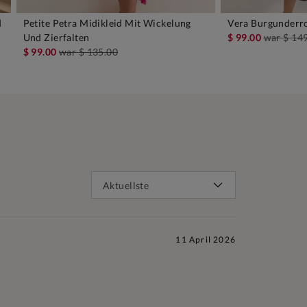
d
Petite Petra Midikleid Mit Wickelung
Vera Burgunderro
IN DEN WARENKORB
IN D
Und Zierfalten
$ 99.00
war
$ 14
$ 99.00
war
$ 135.00
11 April 2026