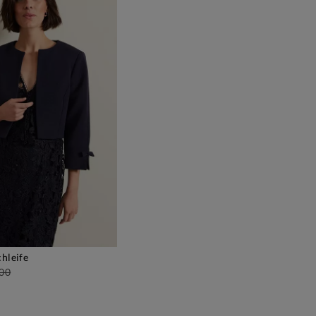
chleife
EN WARENKORB
.00
)