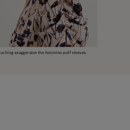
ruching exaggerates the feminine puff sleeves.​