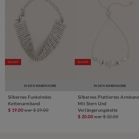
30% OFF
35% OFF
IN DEN WARENKORB
IN DEN WARENKORB
Silbernes Funkelndes
Silbernes Plattiertes Armban
Kettenarmband
Mit Stern Und
$ 19.00
war
$ 29.00
Verlängerungskette
$ 20.00
war
$ 32.00