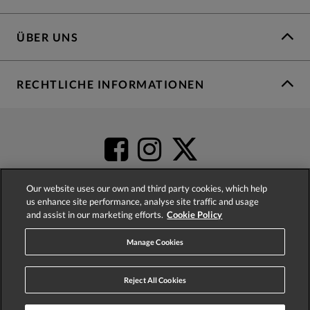
ÜBER UNS
RECHTLICHE INFORMATIONEN
Our website uses our own and third party cookies, which help
us enhance site performance, analyse site traffic and usage
and assist in our marketing efforts.
Cookie Policy
4.2
based on
52,345
reviews
Manage Cookies
Reject All Cookies