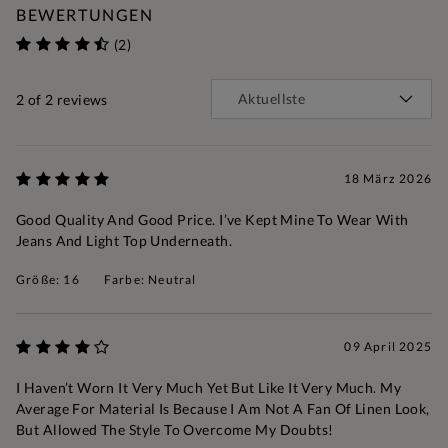
BEWERTUNGEN
(2)
2
of 2 reviews
18 März 2026
Good Quality And Good Price. I’ve Kept Mine To Wear With
Jeans And Light Top Underneath.
Größe: 16
Farbe: Neutral
09 April 2025
I Haven’t Worn It Very Much Yet But Like It Very Much. My
Average For Material Is Because I Am Not A Fan Of Linen Look,
But Allowed The Style To Overcome My Doubts!