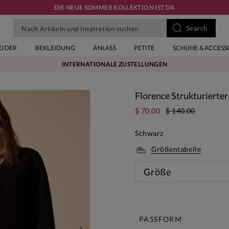
DIE NEUE SOMMER KOLLEKTION IST DA
EIDER
BEKLEIDUNG
ANLASS
PETITE
SCHUHE & ACCESS
INTERNATIONALE ZUSTELLUNGEN
Florence Strukturierter
$ 70.00
$ 140.00
Schwarz
Größentabelle
Größe
Diese 
PASSFORM