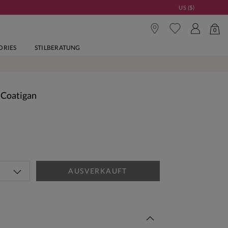
US ($)
0
ORIES
STILBERATUNG
 Coatigan
AUSVERKAUFT
Woche Neu | Jetzt Shoppen