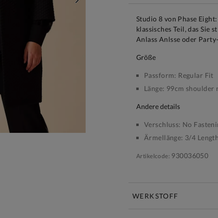
WEITER
Studio 8 von Phase Eight:
klassisches Teil, das Sie s
Anlass Anlsse oder Party-
größe
Passform:
Regular Fit
Länge:
99cm shoulder n
andere details
Verschluss:
No Fasteni
Ärmellänge:
3/4 Lengt
930036050
Artikelcode:
WERKSTOFF