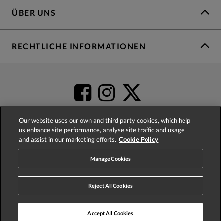
ÜBER UNS
RECHTLICHE INFORMATIONEN
Our website uses our own and third party cookies, which help
us enhance site performance, analyse site traffic and usage
and assist in our marketing efforts.
Cookie Policy
4.2
based on
52,402
reviews
Manage Cookies
Reject All Cookies
Accept All Cookies
© 2026 Phase Eight (Fashion & Designs) Limited