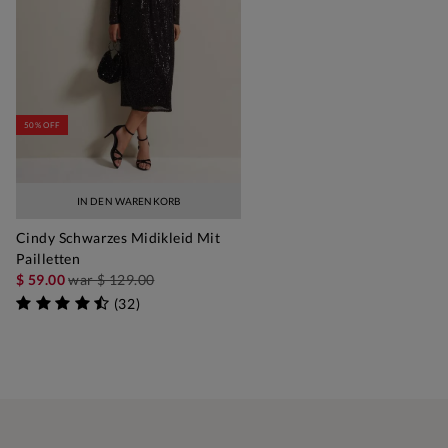
50% OFF
IN DEN WARENKORB
Cindy Schwarzes Midikleid Mit
Pailletten
$ 59.00
war
$ 129.00
(
32
)