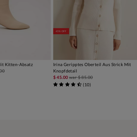
45% OFF
it Kitten-Absatz
Irina Geripptes Oberteil Aus Strick Mit
EN WARENKORB
IN DEN WARENKORB
.00
Knopfdetail
$ 45.00
war
$ 85.00
(
10
)