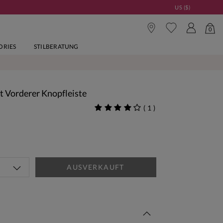
US ($)
0
ORIES
STILBERATUNG
t Vorderer Knopfleiste
(
1
)
AUSVERKAUFT
Woche Neu | Jetzt Shoppen