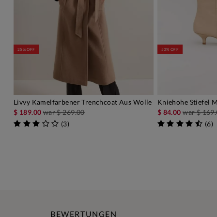
25% OFF
50% OFF
Livvy Kamelfarbener Trenchcoat Aus Wolle
Kniehohe Stiefel M
IN DEN WARENKORB
IN D
$ 189.00
war
$ 269.00
$ 84.00
war
$ 169
(
3
)
(
6
)
BEWERTUNGEN