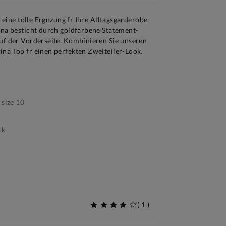
st eine tolle Ergnzung fr Ihre Alltagsgarderobe.
ina besticht durch goldfarbene Statement-
auf der Vorderseite. Kombinieren Sie unseren
ina Top fr einen perfekten Zweiteiler-Look.
size 10
ck
(
1
)