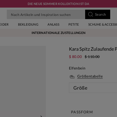
DIE NEUE SOMMER KOLLEKTION IST DA
EIDER
BEKLEIDUNG
ANLASS
PETITE
SCHUHE & ACCESS
INTERNATIONALE ZUSTELLUNGEN
Kara Spitz Zulaufende 
$ 80.00
$ 110.00
Elfenbein
Größentabelle
Größe
Diese 
PASSFORM