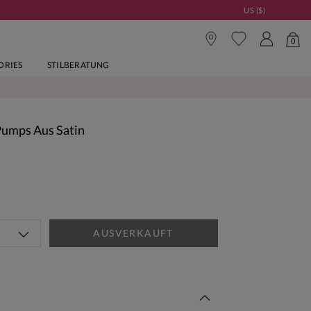
US ($)
0
ORIES
STILBERATUNG
Pumps Aus Satin
AUSVERKAUFT
Woche Neu | Jetzt Shoppen