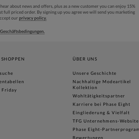
to hear about news and offers, plus as a new customer you can enjoy 15%
rst full priced order. By signing up you agree we will send you marketing
accept our
privacy policy.
e Geschäftsbedingungen.
 SHOPPEN
ÜBER UNS
lsuche
Unsere Geschichte
entabellen
Nachhaltige Modeartikel
Kollektion
 Friday
Wohltätigkeitspartner
Karriere bei Phase Eight
Eingliederung & Vielfalt
TFG Unternehmens-Website
Phase Eight-Partnerprogr
Bewertungen