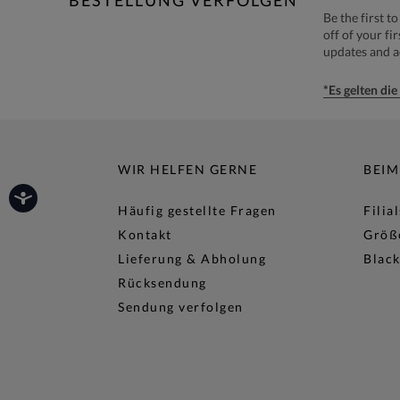
Be the first 
off of your fi
updates and 
*Es gelten di
WIR HELFEN GERNE
BEIM
Häufig gestellte Fragen
Filia
Kontakt
Größ
Lieferung & Abholung
Black
Rücksendung
Sendung verfolgen