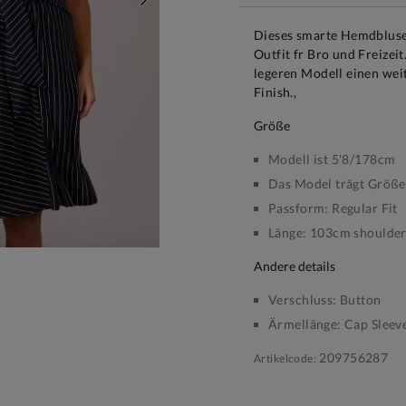
WEITER
Dieses smarte Hemdblusen
Outfit fr Bro und Freizeit
legeren Modell einen wei
Finish.,
größe
Modell ist 5'8/178cm
Das Model trägt Größe
Passform:
Regular Fit
Länge:
103cm shoulder 
andere details
Verschluss:
Button
Ärmellänge:
Cap Sleev
209756287
Artikelcode: