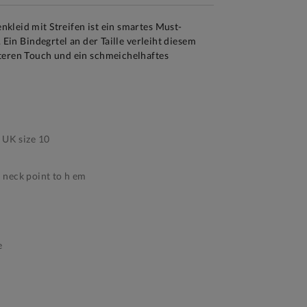
kleid mit Streifen ist ein smartes Must-
. Ein Bindegrtel an der Taille verleiht diesem
teren Touch und ein schmeichelhaftes
 UK size 10
neck point to h em
e