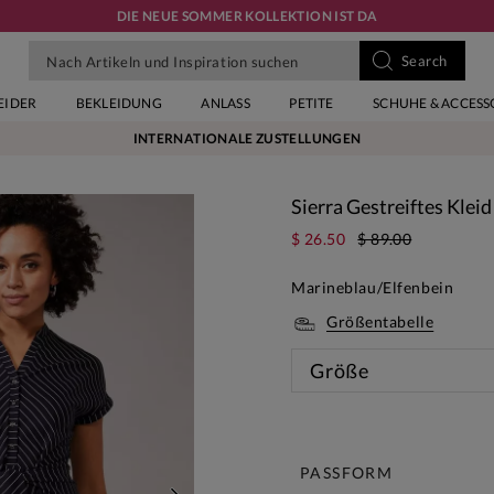
DIE NEUE SOMMER KOLLEKTION IST DA
EIDER
BEKLEIDUNG
ANLASS
PETITE
SCHUHE & ACCESS
INTERNATIONALE ZUSTELLUNGEN
Sierra Gestreiftes Klei
$ 26.50
$ 89.00
Marineblau/Elfenbein
Größentabelle
Größe
Diese 
PASSFORM