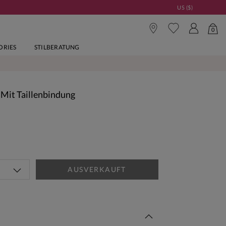
US ($)
0
ORIES
STILBERATUNG
d Mit Taillenbindung
AUSVERKAUFT
Woche Neu | Jetzt Shoppen