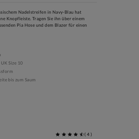
ssischem Nadelstreifen in Navy-Blau hat
ne Knopfleiste. Tragen Sie ihn über einem
ssenden Pia Hose und dem Blazer für einen
m
 UK Size 10
ssform
eite bis zum Saum
(
4
)