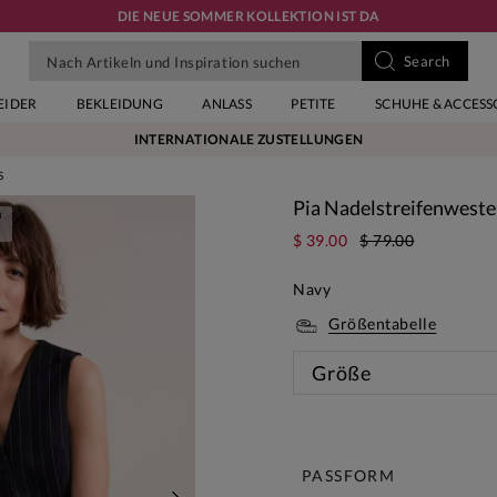
DIE NEUE SOMMER KOLLEKTION IST DA
EIDER
BEKLEIDUNG
ANLASS
PETITE
SCHUHE & ACCESS
INTERNATIONALE ZUSTELLUNGEN
S
Pia Nadelstreifenweste
n
$ 39.00
$ 79.00
Navy
Größentabelle
Größe
Diese 
PASSFORM