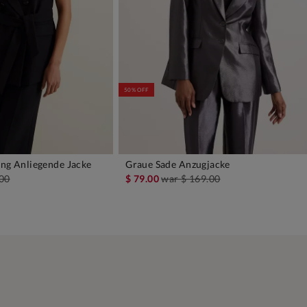
50% OFF
Eng Anliegende Jacke
Graue Sade Anzugjacke
EN WARENKORB
IN DEN WARENKORB
.00
$ 79.00
war
$ 169.00