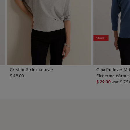
60% OFF
Cristine Strickpullover
Gina Pullover Mi
IN DEN WARENKORB
IN D
$ 49.00
Fledermausärme
$ 29.00
war
$ 75