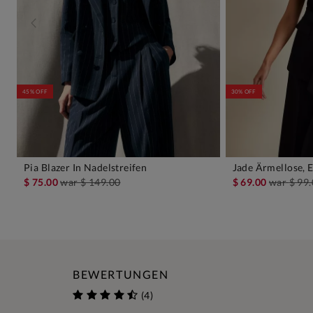
45% OFF
30% OFF
Pia Blazer In Nadelstreifen
Jade Ärmellose, 
IN DEN WARENKORB
IN D
$ 75.00
war
$ 149.00
$ 69.00
war
$ 99
BEWERTUNGEN
(4)