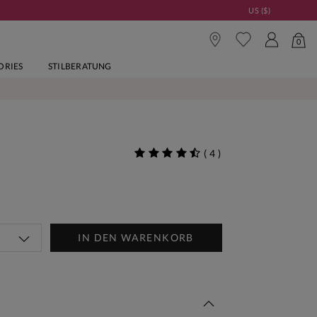
US ($)
0
ORIES
STILBERATUNG
(
4
)
IN DEN WARENKORB
Woche Neu | Jetzt Shoppen