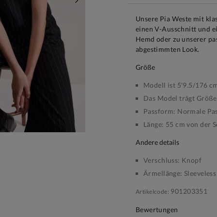
WEITER
Unsere Pia Weste mit kla
einen V-Ausschnitt und ei
Hemd oder zu unserer pa
abgestimmten Look.
größe
Modell ist 5'9.5/176 c
Das Model trägt Größe
Passform:
Normale Pa
Länge:
55 cm von der S
andere details
Verschluss:
Knopf
Ärmellänge:
Sleeveless
901203351
Artikelcode:
Bewertungen